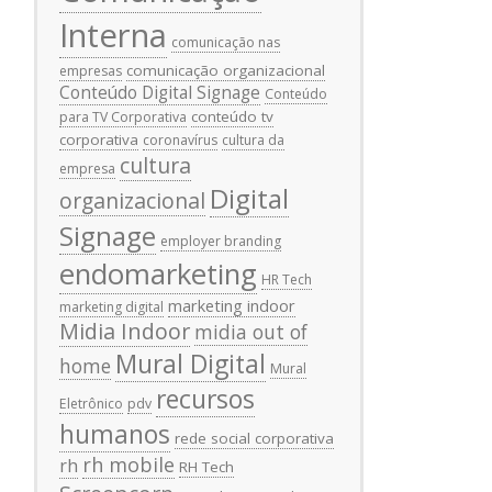
Interna
comunicação nas
comunicação organizacional
empresas
Conteúdo Digital Signage
Conteúdo
conteúdo tv
para TV Corporativa
corporativa
coronavírus
cultura da
cultura
empresa
Digital
organizacional
Signage
employer branding
endomarketing
HR Tech
marketing indoor
marketing digital
Midia Indoor
midia out of
Mural Digital
home
Mural
recursos
Eletrônico
pdv
humanos
rede social corporativa
rh mobile
rh
RH Tech