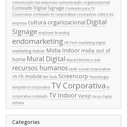
comunicação organizacional
comunicação nas empresas
Conteúdo Digital Signage
Conteúdo para TV
conteúdo tv corporativa
Corporativa
coronavírus
cultura da
Digital
cultura organizacional
empresa
Signage
employer branding
endomarketing
HR Tech
marketing digital
Midia Indoor
midia out of
marketing indoor
Mural Digital
home
Mural Eletrônico
pdv
recursos humanos
rede social corporativa
Screencorp
rh mobile
rh
RH Tech
Tecnologia
TV Corporativa
template tv corporativa
tv
TV Indoor
Varejo
corporativa conteudo
Varejo Digital
vinheta
Categorias