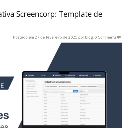
tiva Screencorp: Template de
Postado em
27 de fevereiro de 2025
por
blog
.
0 Comments