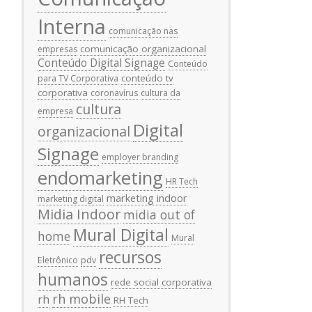
Interna
comunicação nas
comunicação organizacional
empresas
Conteúdo Digital Signage
Conteúdo
conteúdo tv
para TV Corporativa
corporativa
coronavírus
cultura da
cultura
empresa
Digital
organizacional
Signage
employer branding
endomarketing
HR Tech
marketing indoor
marketing digital
Midia Indoor
midia out of
Mural Digital
home
Mural
recursos
Eletrônico
pdv
humanos
rede social corporativa
rh mobile
rh
RH Tech