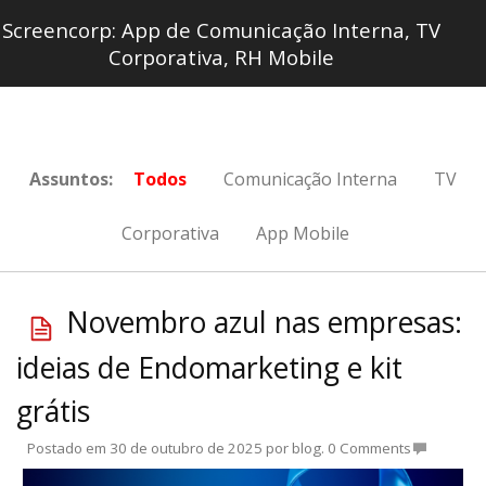
Screencorp: App de Comunicação Interna, TV
Corporativa, RH Mobile
Assuntos:
Todos
Comunicação Interna
TV
Corporativa
App Mobile
Novembro azul nas empresas:
ideias de Endomarketing e kit
grátis
Postado em
30 de outubro de 2025
por
blog
.
0 Comments