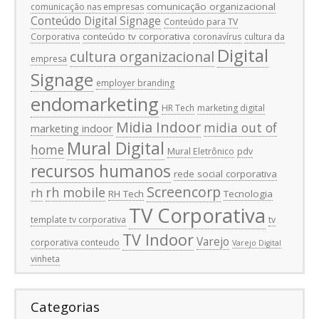
comunicação organizacional
comunicação nas empresas
Conteúdo Digital Signage
Conteúdo para TV
conteúdo tv corporativa
Corporativa
coronavírus
cultura da
Digital
cultura organizacional
empresa
Signage
employer branding
endomarketing
HR Tech
marketing digital
Midia Indoor
midia out of
marketing indoor
Mural Digital
home
Mural Eletrônico
pdv
recursos humanos
rede social corporativa
Screencorp
rh mobile
rh
RH Tech
Tecnologia
TV Corporativa
template tv corporativa
tv
TV Indoor
Varejo
corporativa conteudo
Varejo Digital
vinheta
Categorias