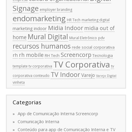
Signage
employer branding
endomarketing
HR Tech
marketing digital
Midia Indoor
midia out of
marketing indoor
Mural Digital
home
Mural Eletrônico
pdv
recursos humanos
rede social corporativa
Screencorp
rh mobile
rh
RH Tech
Tecnologia
TV Corporativa
template tv corporativa
tv
TV Indoor
Varejo
corporativa conteudo
Varejo Digital
vinheta
Categorias
App de Comunicação Interna Screencorp
Comunicação Interna
Conteúdo para app de Comunicação Interna e TV