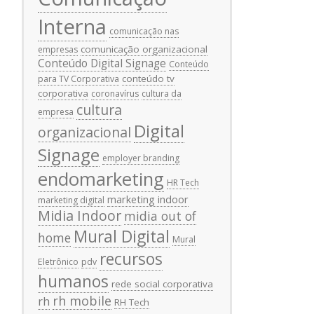
Interna
comunicação nas
comunicação organizacional
empresas
Conteúdo Digital Signage
Conteúdo
conteúdo tv
para TV Corporativa
corporativa
coronavírus
cultura da
cultura
empresa
Digital
organizacional
Signage
employer branding
endomarketing
HR Tech
marketing indoor
marketing digital
Midia Indoor
midia out of
Mural Digital
home
Mural
recursos
Eletrônico
pdv
humanos
rede social corporativa
rh mobile
rh
RH Tech