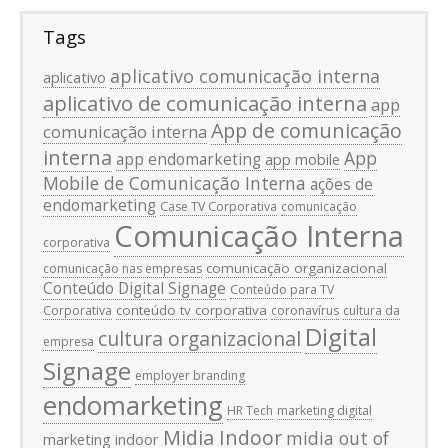
Tags
aplicativo comunicação interna
aplicativo
aplicativo de comunicação interna
app
App de comunicação
comunicação interna
interna
App
app endomarketing
app mobile
Mobile de Comunicação Interna
ações de
endomarketing
Case TV Corporativa
comunicação
Comunicação Interna
corporativa
comunicação organizacional
comunicação nas empresas
Conteúdo Digital Signage
Conteúdo para TV
conteúdo tv corporativa
Corporativa
coronavírus
cultura da
Digital
cultura organizacional
empresa
Signage
employer branding
endomarketing
HR Tech
marketing digital
Midia Indoor
midia out of
marketing indoor