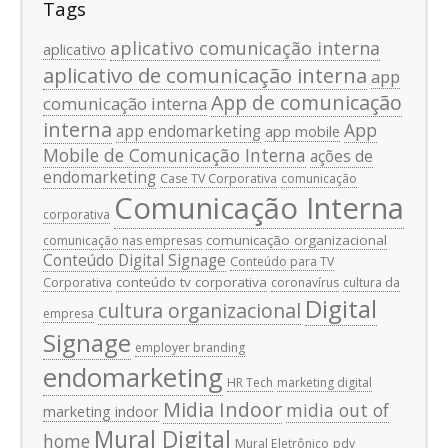
Tags
aplicativo comunicação interna
aplicativo
aplicativo de comunicação interna
app
App de comunicação
comunicação interna
interna
App
app endomarketing
app mobile
Mobile de Comunicação Interna
ações de
endomarketing
Case TV Corporativa
comunicação
Comunicação Interna
corporativa
comunicação organizacional
comunicação nas empresas
Conteúdo Digital Signage
Conteúdo para TV
conteúdo tv corporativa
Corporativa
coronavírus
cultura da
Digital
cultura organizacional
empresa
Signage
employer branding
endomarketing
HR Tech
marketing digital
Midia Indoor
midia out of
marketing indoor
Mural Digital
home
Mural Eletrônico
pdv