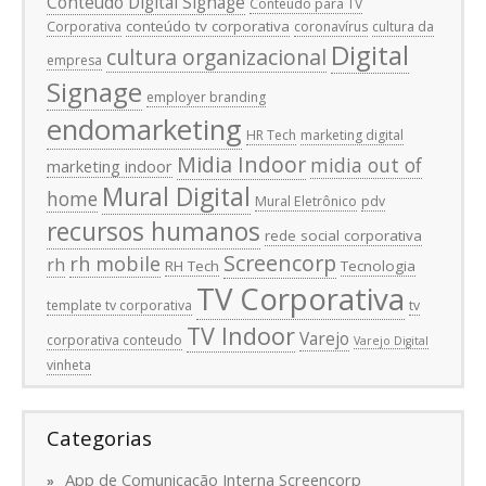
Conteúdo Digital Signage
Conteúdo para TV
conteúdo tv corporativa
Corporativa
coronavírus
cultura da
Digital
cultura organizacional
empresa
Signage
employer branding
endomarketing
HR Tech
marketing digital
Midia Indoor
midia out of
marketing indoor
Mural Digital
home
Mural Eletrônico
pdv
recursos humanos
rede social corporativa
Screencorp
rh mobile
rh
RH Tech
Tecnologia
TV Corporativa
template tv corporativa
tv
TV Indoor
Varejo
corporativa conteudo
Varejo Digital
vinheta
Categorias
App de Comunicação Interna Screencorp