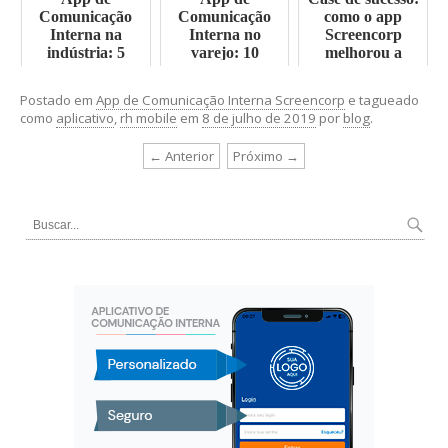
Comunicação
Comunicação
como o app
Interna na
Interna no
Screencorp
indústria: 5
varejo: 10
melhorou a
iniciativas para
funcionalidades
Comunicação
inspirar o seu
na prática
Interna da
Postado em
App de Comunicação Interna Screencorp
e tagueado
projeto
Bridon-Bekaert
como
aplicativo
,
rh mobile
em
8 de julho de 2019
por
blog
.
(BBRG)
← Anterior
Próximo →