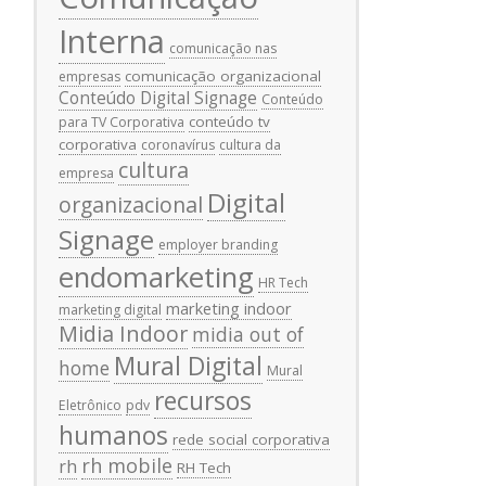
Interna
comunicação nas
comunicação organizacional
empresas
Conteúdo Digital Signage
Conteúdo
conteúdo tv
para TV Corporativa
corporativa
coronavírus
cultura da
cultura
empresa
Digital
organizacional
Signage
employer branding
endomarketing
HR Tech
marketing indoor
marketing digital
Midia Indoor
midia out of
Mural Digital
home
Mural
recursos
Eletrônico
pdv
humanos
rede social corporativa
rh mobile
rh
RH Tech