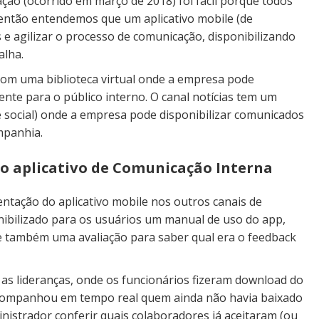
ão (ocorrido em março de 2018) foi fácil porque todos
então entendemos que um aplicativo mobile (de
es e agilizar o processo de comunicação, disponibilizando
alha.
com uma biblioteca virtual onde a empresa pode
ente para o público interno. O canal notícias tem um
 social) onde a empresa pode disponibilizar comunicados
mpanhia.
 aplicativo de Comunicação Interna
tação do aplicativo mobile nos outros canais de
nibilizado para os usuários um manual de uso do app,
 também uma avaliação para saber qual era o feedback
as lideranças, onde os funcionários fizeram download do
acompanhou em tempo real quem ainda não havia baixado
inistrador conferir quais colaboradores já aceitaram (ou