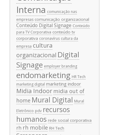
Interna
comunicação nas
comunicação organizacional
empresas
Conteúdo Digital Signage
Conteúdo
conteúdo tv
para TV Corporativa
corporativa
coronavírus
cultura da
cultura
empresa
Digital
organizacional
Signage
employer branding
endomarketing
HR Tech
marketing indoor
marketing digital
Midia Indoor
midia out of
Mural Digital
home
Mural
recursos
Eletrônico
pdv
humanos
rede social corporativa
rh mobile
rh
RH Tech