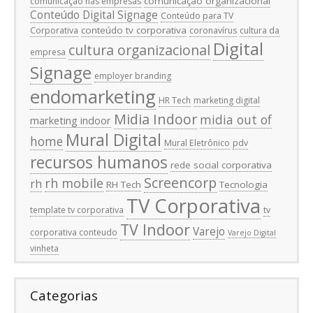
comunicação organizacional
comunicação nas empresas
Conteúdo Digital Signage
Conteúdo para TV
conteúdo tv corporativa
Corporativa
coronavírus
cultura da
Digital
cultura organizacional
empresa
Signage
employer branding
endomarketing
HR Tech
marketing digital
Midia Indoor
midia out of
marketing indoor
Mural Digital
home
Mural Eletrônico
pdv
recursos humanos
rede social corporativa
Screencorp
rh mobile
rh
RH Tech
Tecnologia
TV Corporativa
template tv corporativa
tv
TV Indoor
Varejo
corporativa conteudo
Varejo Digital
vinheta
Categorias