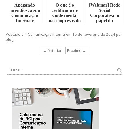
Apagando
O que é o
[Webinar] Rede
incêndios: a sua
certificado de
Social
Comunicação
saúde mental
Corporativa: o
Interna é
nas empresas do
papel da
reativa?
governo federal
comunicação
colaborativa
Postado em
Comunicação Interna
em
15 de fevereiro de 2024
por
blog
.
← Anterior
Próximo →