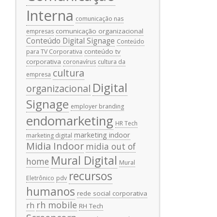
Interna
comunicação nas
comunicação organizacional
empresas
Conteúdo Digital Signage
Conteúdo
conteúdo tv
para TV Corporativa
corporativa
coronavírus
cultura da
cultura
empresa
Digital
organizacional
Signage
employer branding
endomarketing
HR Tech
marketing indoor
marketing digital
Midia Indoor
midia out of
Mural Digital
home
Mural
recursos
Eletrônico
pdv
humanos
rede social corporativa
rh mobile
rh
RH Tech