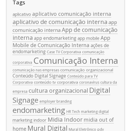
Tags
aplicativo comunicação interna
aplicativo
aplicativo de comunicação interna
app
App de comunicação
comunicação interna
interna
App
app endomarketing
app mobile
Mobile de Comunicação Interna
ações de
endomarketing
Case TV Corporativa
comunicação
Comunicação Interna
corporativa
comunicação organizacional
comunicação nas empresas
Conteúdo Digital Signage
Conteúdo para TV
conteúdo tv corporativa
Corporativa
coronavírus
cultura da
Digital
cultura organizacional
empresa
Signage
employer branding
endomarketing
HR Tech
marketing digital
Midia Indoor
midia out of
marketing indoor
Mural Digital
home
Mural Eletrônico
pdv