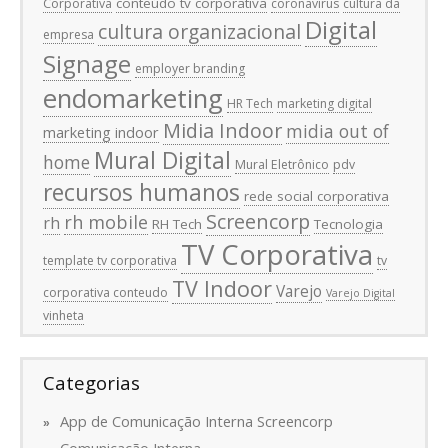
conteúdo tv corporativa
Corporativa
coronavírus
cultura da
Digital
cultura organizacional
empresa
Signage
employer branding
endomarketing
HR Tech
marketing digital
Midia Indoor
midia out of
marketing indoor
Mural Digital
home
Mural Eletrônico
pdv
recursos humanos
rede social corporativa
Screencorp
rh mobile
rh
RH Tech
Tecnologia
TV Corporativa
template tv corporativa
tv
TV Indoor
Varejo
corporativa conteudo
Varejo Digital
vinheta
Categorias
App de Comunicação Interna Screencorp