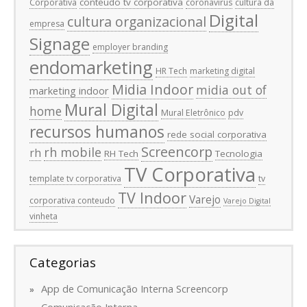
conteúdo tv corporativa
Corporativa
coronavírus
cultura da
Digital
cultura organizacional
empresa
Signage
employer branding
endomarketing
HR Tech
marketing digital
Midia Indoor
midia out of
marketing indoor
Mural Digital
home
Mural Eletrônico
pdv
recursos humanos
rede social corporativa
Screencorp
rh mobile
rh
RH Tech
Tecnologia
TV Corporativa
template tv corporativa
tv
TV Indoor
Varejo
corporativa conteudo
Varejo Digital
vinheta
Categorias
App de Comunicação Interna Screencorp
Comunicação Interna