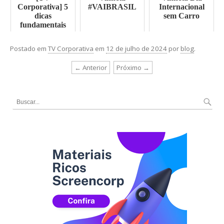
Corporativa] 5
#VAIBRASIL
Internacional
dicas
sem Carro
fundamentais
antes de você
começar seu
Postado em
TV Corporativa
em
12 de julho de 2024
por
blog
.
projeto
← Anterior
Próximo →