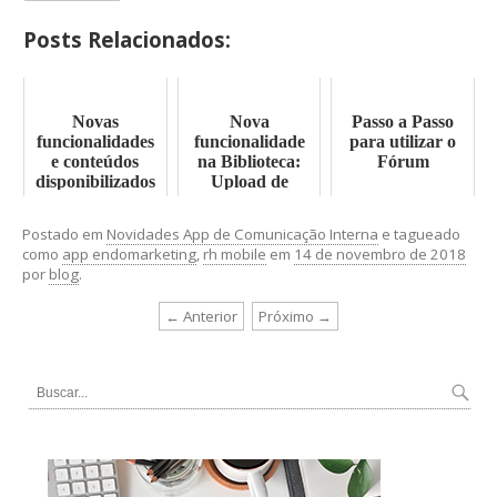
Posts Relacionados:
Novas
Nova
Passo a Passo
funcionalidades
funcionalidade
para utilizar o
e conteúdos
na Biblioteca:
Fórum
disponibilizados
Upload de
em 2023
Múltiplos
Arquivos
Postado em
Novidades App de Comunicação Interna
e tagueado
como
app endomarketing
,
rh mobile
em
14 de novembro de 2018
por
blog
.
← Anterior
Próximo →