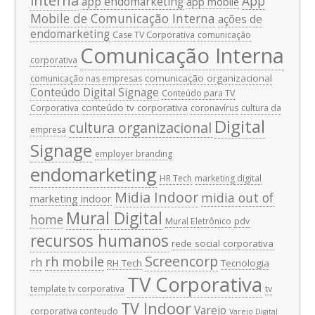
interna
App
app endomarketing
app mobile
Mobile de Comunicação Interna
ações de
endomarketing
Case TV Corporativa
comunicação
Comunicação Interna
corporativa
comunicação organizacional
comunicação nas empresas
Conteúdo Digital Signage
Conteúdo para TV
conteúdo tv corporativa
Corporativa
coronavírus
cultura da
Digital
cultura organizacional
empresa
Signage
employer branding
endomarketing
HR Tech
marketing digital
Midia Indoor
midia out of
marketing indoor
Mural Digital
home
Mural Eletrônico
pdv
recursos humanos
rede social corporativa
Screencorp
rh mobile
rh
RH Tech
Tecnologia
TV Corporativa
template tv corporativa
tv
TV Indoor
Varejo
corporativa conteudo
Varejo Digital