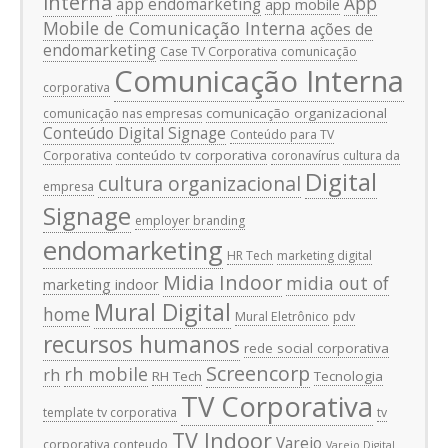
interna
App
app endomarketing
app mobile
Mobile de Comunicação Interna
ações de
endomarketing
Case TV Corporativa
comunicação
Comunicação Interna
corporativa
comunicação organizacional
comunicação nas empresas
Conteúdo Digital Signage
Conteúdo para TV
conteúdo tv corporativa
Corporativa
coronavírus
cultura da
Digital
cultura organizacional
empresa
Signage
employer branding
endomarketing
HR Tech
marketing digital
Midia Indoor
midia out of
marketing indoor
Mural Digital
home
Mural Eletrônico
pdv
recursos humanos
rede social corporativa
Screencorp
rh mobile
rh
RH Tech
Tecnologia
TV Corporativa
template tv corporativa
tv
TV Indoor
Varejo
corporativa conteudo
Varejo Digital