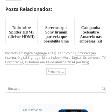
Posts Relacionados:
Tudo sobre
Screencorp e
Campanha
Splitter HDMI
Sony firmam
Setembro
(divisor HDMI)
parceria que
Amarelo nas
possibilita uma
empresas: kit
solução de TV
gratuito de
Corporativa em
Comunicação
Postado em
Digital Signage
e tagueado como
Comunicação
Android TVs,
Interna
Interna
,
Digital Signage
,
Midia Indoor
,
Mural Digital
,
Screencorp
,
TV
sem ...
Corporativa
,
TV Indoor
em
14 de abril de 2014
por
blog
.
Próximo →