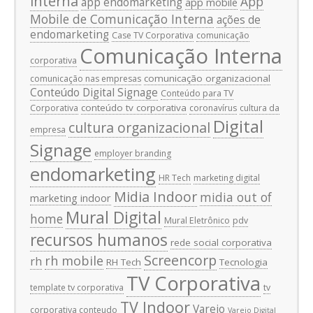
interna
App
app endomarketing
app mobile
Mobile de Comunicação Interna
ações de
endomarketing
Case TV Corporativa
comunicação
Comunicação Interna
corporativa
comunicação organizacional
comunicação nas empresas
Conteúdo Digital Signage
Conteúdo para TV
conteúdo tv corporativa
Corporativa
coronavírus
cultura da
Digital
cultura organizacional
empresa
Signage
employer branding
endomarketing
HR Tech
marketing digital
Midia Indoor
midia out of
marketing indoor
Mural Digital
home
Mural Eletrônico
pdv
recursos humanos
rede social corporativa
Screencorp
rh mobile
rh
RH Tech
Tecnologia
TV Corporativa
template tv corporativa
tv
TV Indoor
Varejo
corporativa conteudo
Varejo Digital