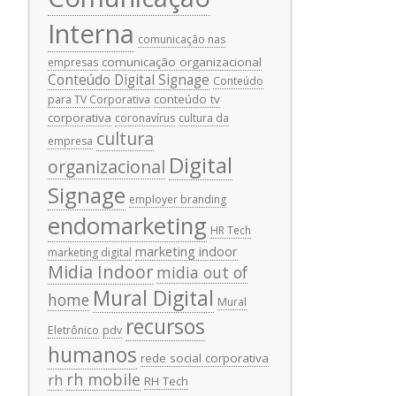
Interna
comunicação nas
comunicação organizacional
empresas
Conteúdo Digital Signage
Conteúdo
conteúdo tv
para TV Corporativa
corporativa
coronavírus
cultura da
cultura
empresa
Digital
organizacional
Signage
employer branding
endomarketing
HR Tech
marketing indoor
marketing digital
Midia Indoor
midia out of
Mural Digital
home
Mural
recursos
Eletrônico
pdv
humanos
rede social corporativa
rh mobile
rh
RH Tech