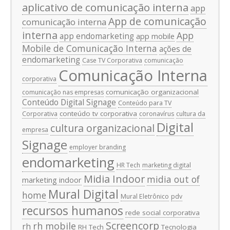
aplicativo de comunicação interna
app
App de comunicação
comunicação interna
interna
App
app endomarketing
app mobile
Mobile de Comunicação Interna
ações de
endomarketing
Case TV Corporativa
comunicação
Comunicação Interna
corporativa
comunicação organizacional
comunicação nas empresas
Conteúdo Digital Signage
Conteúdo para TV
conteúdo tv corporativa
Corporativa
coronavírus
cultura da
Digital
cultura organizacional
empresa
Signage
employer branding
endomarketing
HR Tech
marketing digital
Midia Indoor
midia out of
marketing indoor
Mural Digital
home
Mural Eletrônico
pdv
recursos humanos
rede social corporativa
Screencorp
rh mobile
rh
RH Tech
Tecnologia