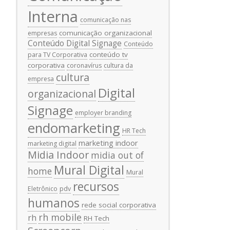
Interna
comunicação nas
comunicação organizacional
empresas
Conteúdo Digital Signage
Conteúdo
conteúdo tv
para TV Corporativa
corporativa
coronavírus
cultura da
cultura
empresa
Digital
organizacional
Signage
employer branding
endomarketing
HR Tech
marketing indoor
marketing digital
Midia Indoor
midia out of
Mural Digital
home
Mural
recursos
Eletrônico
pdv
humanos
rede social corporativa
rh mobile
rh
RH Tech