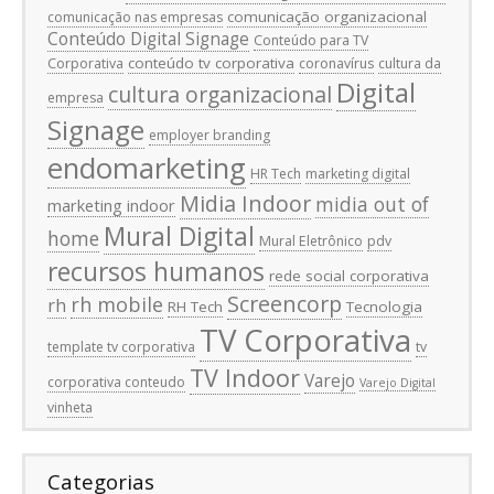
comunicação organizacional
comunicação nas empresas
Conteúdo Digital Signage
Conteúdo para TV
conteúdo tv corporativa
Corporativa
coronavírus
cultura da
Digital
cultura organizacional
empresa
Signage
employer branding
endomarketing
HR Tech
marketing digital
Midia Indoor
midia out of
marketing indoor
Mural Digital
home
Mural Eletrônico
pdv
recursos humanos
rede social corporativa
Screencorp
rh mobile
rh
RH Tech
Tecnologia
TV Corporativa
template tv corporativa
tv
TV Indoor
Varejo
corporativa conteudo
Varejo Digital
vinheta
Categorias