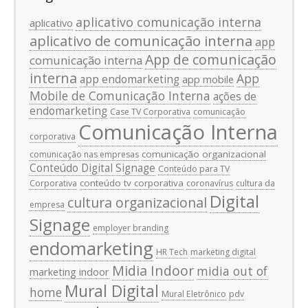
aplicativo comunicação interna
aplicativo
aplicativo de comunicação interna
app
App de comunicação
comunicação interna
interna
App
app endomarketing
app mobile
Mobile de Comunicação Interna
ações de
endomarketing
Case TV Corporativa
comunicação
Comunicação Interna
corporativa
comunicação organizacional
comunicação nas empresas
Conteúdo Digital Signage
Conteúdo para TV
conteúdo tv corporativa
Corporativa
coronavírus
cultura da
Digital
cultura organizacional
empresa
Signage
employer branding
endomarketing
HR Tech
marketing digital
Midia Indoor
midia out of
marketing indoor
Mural Digital
home
Mural Eletrônico
pdv