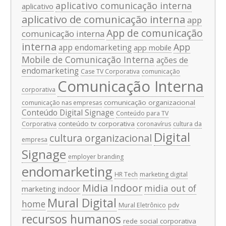
aplicativo comunicação interna
aplicativo
aplicativo de comunicação interna
app
App de comunicação
comunicação interna
interna
App
app endomarketing
app mobile
Mobile de Comunicação Interna
ações de
endomarketing
Case TV Corporativa
comunicação
Comunicação Interna
corporativa
comunicação organizacional
comunicação nas empresas
Conteúdo Digital Signage
Conteúdo para TV
conteúdo tv corporativa
Corporativa
coronavírus
cultura da
Digital
cultura organizacional
empresa
Signage
employer branding
endomarketing
HR Tech
marketing digital
Midia Indoor
midia out of
marketing indoor
Mural Digital
home
Mural Eletrônico
pdv
recursos humanos
rede social corporativa