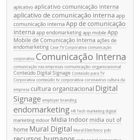
aplicativo comunicação interna
aplicativo
aplicativo de comunicação interna
app
App de comunicação
comunicação interna
interna
App
app endomarketing
app mobile
Mobile de Comunicação Interna
ações de
endomarketing
Case TV Corporativa
comunicação
Comunicação Interna
corporativa
comunicação organizacional
comunicação nas empresas
Conteúdo Digital Signage
Conteúdo para TV
conteúdo tv corporativa
Corporativa
coronavírus
cultura da
Digital
cultura organizacional
empresa
Signage
employer branding
endomarketing
HR Tech
marketing digital
Midia Indoor
midia out of
marketing indoor
Mural Digital
home
Mural Eletrônico
pdv
recursos humanos