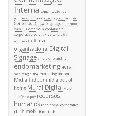
Interna
comunicação nas
comunicação organizacional
empresas
Conteúdo Digital Signage
Conteúdo
conteúdo tv
para TV Corporativa
corporativa
coronavírus
cultura da
cultura
empresa
Digital
organizacional
Signage
employer branding
endomarketing
HR Tech
marketing indoor
marketing digital
Midia Indoor
midia out of
Mural Digital
home
Mural
recursos
Eletrônico
pdv
humanos
rede social corporativa
rh mobile
rh
RH Tech