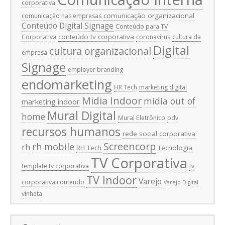
corporativa
comunicação organizacional
comunicação nas empresas
Conteúdo Digital Signage
Conteúdo para TV
conteúdo tv corporativa
Corporativa
coronavírus
cultura da
Digital
cultura organizacional
empresa
Signage
employer branding
endomarketing
HR Tech
marketing digital
Midia Indoor
midia out of
marketing indoor
Mural Digital
home
Mural Eletrônico
pdv
recursos humanos
rede social corporativa
Screencorp
rh mobile
rh
RH Tech
Tecnologia
TV Corporativa
template tv corporativa
tv
TV Indoor
Varejo
corporativa conteudo
Varejo Digital
vinheta