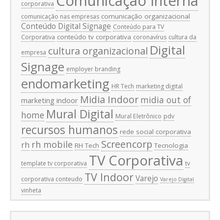
Comunicação Interna
corporativa
comunicação organizacional
comunicação nas empresas
Conteúdo Digital Signage
Conteúdo para TV
conteúdo tv corporativa
Corporativa
coronavírus
cultura da
Digital
cultura organizacional
empresa
Signage
employer branding
endomarketing
HR Tech
marketing digital
Midia Indoor
midia out of
marketing indoor
Mural Digital
home
Mural Eletrônico
pdv
recursos humanos
rede social corporativa
Screencorp
rh mobile
rh
RH Tech
Tecnologia
TV Corporativa
template tv corporativa
tv
TV Indoor
Varejo
corporativa conteudo
Varejo Digital
vinheta