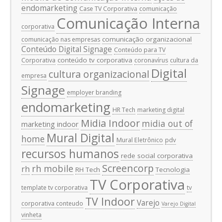
endomarketing
Case TV Corporativa
comunicação
Comunicação Interna
corporativa
comunicação organizacional
comunicação nas empresas
Conteúdo Digital Signage
Conteúdo para TV
conteúdo tv corporativa
Corporativa
coronavírus
cultura da
Digital
cultura organizacional
empresa
Signage
employer branding
endomarketing
HR Tech
marketing digital
Midia Indoor
midia out of
marketing indoor
Mural Digital
home
Mural Eletrônico
pdv
recursos humanos
rede social corporativa
Screencorp
rh mobile
rh
RH Tech
Tecnologia
TV Corporativa
template tv corporativa
tv
TV Indoor
Varejo
corporativa conteudo
Varejo Digital
vinheta