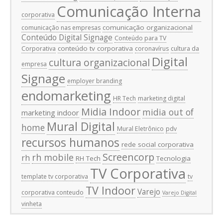
Comunicação Interna
corporativa
comunicação organizacional
comunicação nas empresas
Conteúdo Digital Signage
Conteúdo para TV
conteúdo tv corporativa
Corporativa
coronavírus
cultura da
Digital
cultura organizacional
empresa
Signage
employer branding
endomarketing
HR Tech
marketing digital
Midia Indoor
midia out of
marketing indoor
Mural Digital
home
Mural Eletrônico
pdv
recursos humanos
rede social corporativa
Screencorp
rh mobile
rh
RH Tech
Tecnologia
TV Corporativa
template tv corporativa
tv
TV Indoor
Varejo
corporativa conteudo
Varejo Digital
vinheta