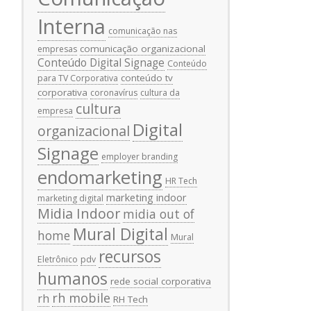
Interna
comunicação nas
comunicação organizacional
empresas
Conteúdo Digital Signage
Conteúdo
conteúdo tv
para TV Corporativa
corporativa
coronavírus
cultura da
cultura
empresa
Digital
organizacional
Signage
employer branding
endomarketing
HR Tech
marketing indoor
marketing digital
Midia Indoor
midia out of
Mural Digital
home
Mural
recursos
Eletrônico
pdv
humanos
rede social corporativa
rh mobile
rh
RH Tech