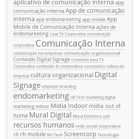
aplicativo de comunicação interna
app
App de comunicação
comunicação interna
interna
App
app endomarketing
app mobile
Mobile de Comunicação Interna
ações de
endomarketing
Case TV Corporativa
comunicação
Comunicação Interna
corporativa
comunicação organizacional
comunicação nas empresas
Conteúdo Digital Signage
Conteúdo para TV
conteúdo tv corporativa
Corporativa
coronavírus
cultura da
Digital
cultura organizacional
empresa
Signage
employer branding
endomarketing
HR Tech
marketing digital
Midia Indoor
midia out of
marketing indoor
Mural Digital
home
Mural Eletrônico
pdv
recursos humanos
rede social corporativa
Screencorp
rh mobile
rh
RH Tech
Tecnologia