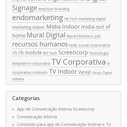
Signage
employer branding
endomarketing
HR Tech
marketing digital
Midia Indoor
midia out of
marketing indoor
Mural Digital
home
Mural Eletrônico
pdv
recursos humanos
rede social corporativa
Screencorp
rh mobile
rh
RH Tech
Tecnologia
TV Corporativa
template tv corporativa
tv
TV Indoor
Varejo
corporativa conteudo
Varejo Digital
vinheta
Categorias
App de Comunicação Interna Screencorp
Comunicação Interna
Conteúdo para app de Comunicação Interna e TV