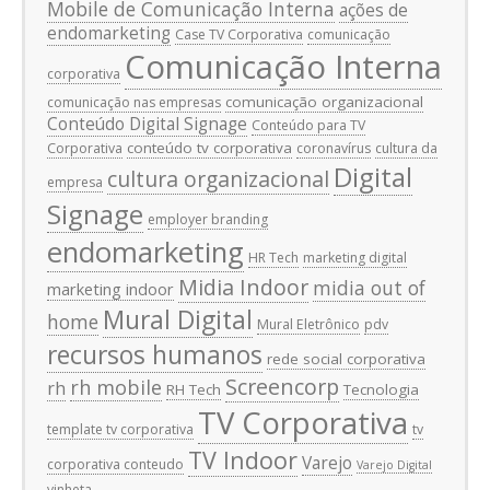
Mobile de Comunicação Interna
ações de
endomarketing
Case TV Corporativa
comunicação
Comunicação Interna
corporativa
comunicação organizacional
comunicação nas empresas
Conteúdo Digital Signage
Conteúdo para TV
conteúdo tv corporativa
Corporativa
coronavírus
cultura da
Digital
cultura organizacional
empresa
Signage
employer branding
endomarketing
HR Tech
marketing digital
Midia Indoor
midia out of
marketing indoor
Mural Digital
home
Mural Eletrônico
pdv
recursos humanos
rede social corporativa
Screencorp
rh mobile
rh
RH Tech
Tecnologia
TV Corporativa
template tv corporativa
tv
TV Indoor
Varejo
corporativa conteudo
Varejo Digital
vinheta