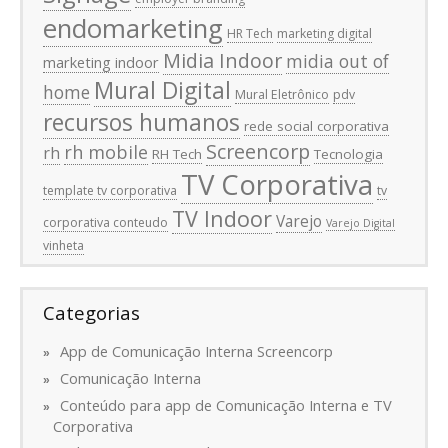
endomarketing
HR Tech
marketing digital
Midia Indoor
midia out of
marketing indoor
Mural Digital
home
Mural Eletrônico
pdv
recursos humanos
rede social corporativa
Screencorp
rh mobile
rh
RH Tech
Tecnologia
TV Corporativa
template tv corporativa
tv
TV Indoor
Varejo
corporativa conteudo
Varejo Digital
vinheta
Categorias
App de Comunicação Interna Screencorp
Comunicação Interna
Conteúdo para app de Comunicação Interna e TV
Corporativa