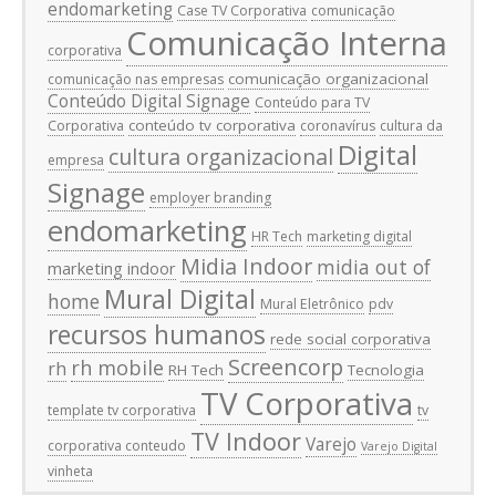
endomarketing
Case TV Corporativa
comunicação
Comunicação Interna
corporativa
comunicação organizacional
comunicação nas empresas
Conteúdo Digital Signage
Conteúdo para TV
conteúdo tv corporativa
Corporativa
coronavírus
cultura da
Digital
cultura organizacional
empresa
Signage
employer branding
endomarketing
HR Tech
marketing digital
Midia Indoor
midia out of
marketing indoor
Mural Digital
home
Mural Eletrônico
pdv
recursos humanos
rede social corporativa
Screencorp
rh mobile
rh
RH Tech
Tecnologia
TV Corporativa
template tv corporativa
tv
TV Indoor
Varejo
corporativa conteudo
Varejo Digital
vinheta