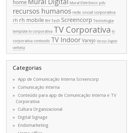
Mural Digital
home
Mural Eletrônico
pdv
recursos humanos
rede social corporativa
Screencorp
rh mobile
rh
RH Tech
Tecnologia
TV Corporativa
template tv corporativa
tv
TV Indoor
Varejo
corporativa conteudo
Varejo Digital
vinheta
Categorias
App de Comunicação Interna Screencorp
Comunicação Interna
Conteúdo para app de Comunicação Interna e TV
Corporativa
Cultura Organizacional
Digital Signage
Endomarketing