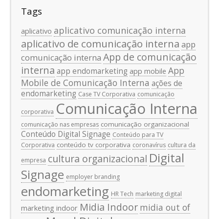
Tags
aplicativo comunicação interna
aplicativo
aplicativo de comunicação interna
app
App de comunicação
comunicação interna
interna
App
app endomarketing
app mobile
Mobile de Comunicação Interna
ações de
endomarketing
Case TV Corporativa
comunicação
Comunicação Interna
corporativa
comunicação organizacional
comunicação nas empresas
Conteúdo Digital Signage
Conteúdo para TV
conteúdo tv corporativa
Corporativa
coronavírus
cultura da
Digital
cultura organizacional
empresa
Signage
employer branding
endomarketing
HR Tech
marketing digital
Midia Indoor
midia out of
marketing indoor