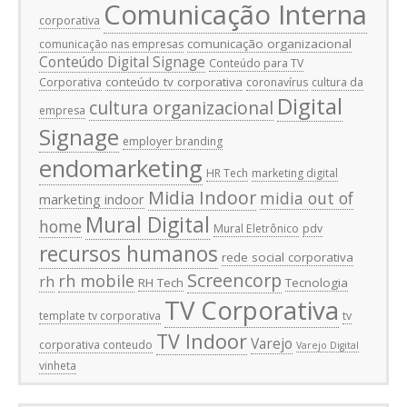
Comunicação Interna
corporativa
comunicação organizacional
comunicação nas empresas
Conteúdo Digital Signage
Conteúdo para TV
conteúdo tv corporativa
Corporativa
coronavírus
cultura da
Digital
cultura organizacional
empresa
Signage
employer branding
endomarketing
HR Tech
marketing digital
Midia Indoor
midia out of
marketing indoor
Mural Digital
home
Mural Eletrônico
pdv
recursos humanos
rede social corporativa
Screencorp
rh mobile
rh
RH Tech
Tecnologia
TV Corporativa
template tv corporativa
tv
TV Indoor
Varejo
corporativa conteudo
Varejo Digital
vinheta