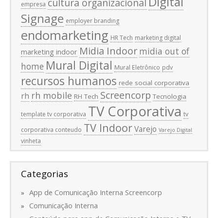
Digital
cultura organizacional
empresa
Signage
employer branding
endomarketing
HR Tech
marketing digital
Midia Indoor
midia out of
marketing indoor
Mural Digital
home
Mural Eletrônico
pdv
recursos humanos
rede social corporativa
Screencorp
rh mobile
rh
RH Tech
Tecnologia
TV Corporativa
template tv corporativa
tv
TV Indoor
Varejo
corporativa conteudo
Varejo Digital
vinheta
Categorias
App de Comunicação Interna Screencorp
Comunicação Interna