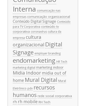
Interna
comunicação nas
comunicação organizacional
empresas
Conteúdo Digital Signage
Conteúdo
conteúdo tv
para TV Corporativa
corporativa
coronavírus
cultura da
cultura
empresa
Digital
organizacional
Signage
employer branding
endomarketing
HR Tech
marketing indoor
marketing digital
Midia Indoor
midia out of
Mural Digital
home
Mural
recursos
Eletrônico
pdv
humanos
rede social corporativa
rh mobile
rh
RH Tech