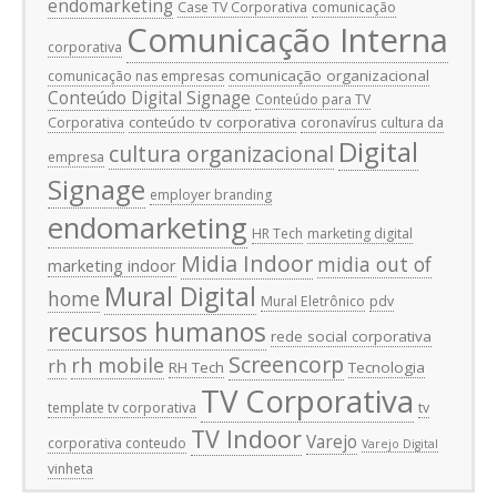
endomarketing
Case TV Corporativa
comunicação
Comunicação Interna
corporativa
comunicação organizacional
comunicação nas empresas
Conteúdo Digital Signage
Conteúdo para TV
conteúdo tv corporativa
Corporativa
coronavírus
cultura da
Digital
cultura organizacional
empresa
Signage
employer branding
endomarketing
HR Tech
marketing digital
Midia Indoor
midia out of
marketing indoor
Mural Digital
home
Mural Eletrônico
pdv
recursos humanos
rede social corporativa
Screencorp
rh mobile
rh
RH Tech
Tecnologia
TV Corporativa
template tv corporativa
tv
TV Indoor
Varejo
corporativa conteudo
Varejo Digital
vinheta