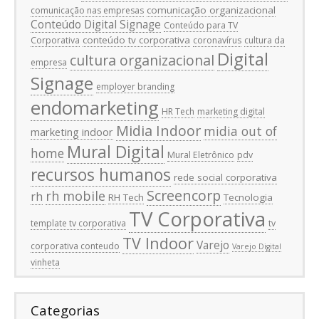
comunicação organizacional
comunicação nas empresas
Conteúdo Digital Signage
Conteúdo para TV
conteúdo tv corporativa
Corporativa
coronavírus
cultura da
Digital
cultura organizacional
empresa
Signage
employer branding
endomarketing
HR Tech
marketing digital
Midia Indoor
midia out of
marketing indoor
Mural Digital
home
Mural Eletrônico
pdv
recursos humanos
rede social corporativa
Screencorp
rh mobile
rh
RH Tech
Tecnologia
TV Corporativa
template tv corporativa
tv
TV Indoor
Varejo
corporativa conteudo
Varejo Digital
vinheta
Categorias