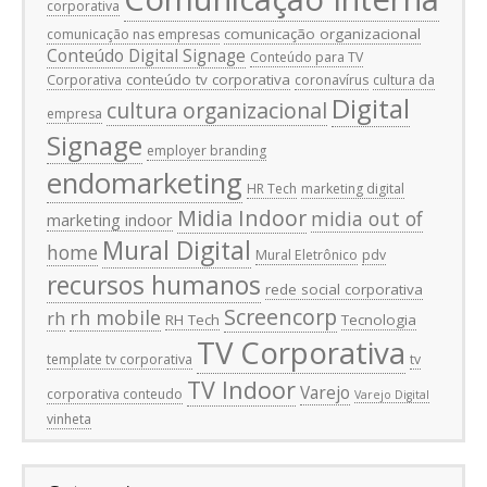
corporativa
comunicação organizacional
comunicação nas empresas
Conteúdo Digital Signage
Conteúdo para TV
conteúdo tv corporativa
Corporativa
coronavírus
cultura da
Digital
cultura organizacional
empresa
Signage
employer branding
endomarketing
HR Tech
marketing digital
Midia Indoor
midia out of
marketing indoor
Mural Digital
home
Mural Eletrônico
pdv
recursos humanos
rede social corporativa
Screencorp
rh mobile
rh
RH Tech
Tecnologia
TV Corporativa
template tv corporativa
tv
TV Indoor
Varejo
corporativa conteudo
Varejo Digital
vinheta