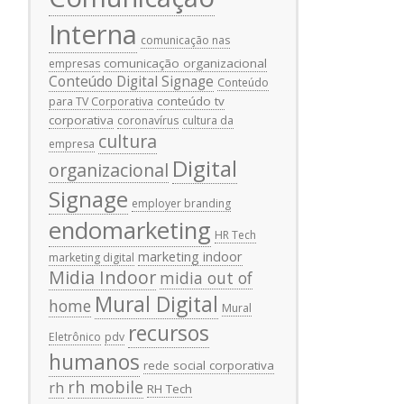
Interna
comunicação nas
comunicação organizacional
empresas
Conteúdo Digital Signage
Conteúdo
conteúdo tv
para TV Corporativa
corporativa
coronavírus
cultura da
cultura
empresa
Digital
organizacional
Signage
employer branding
endomarketing
HR Tech
marketing indoor
marketing digital
Midia Indoor
midia out of
Mural Digital
home
Mural
recursos
Eletrônico
pdv
humanos
rede social corporativa
rh mobile
rh
RH Tech