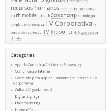
home
Mural Eletrônico
pdv
recursos humanos
rede social corporativa
Screencorp
rh mobile
rh
RH Tech
Tecnologia
TV Corporativa
template tv corporativa
tv
TV Indoor
Varejo
corporativa conteudo
Varejo Digital
vinheta
Categorias
App de Comunicação Interna Screencorp
Comunicação Interna
Conteúdo para app de Comunicação Interna e TV
Corporativa
Cultura Organizacional
Digital Signage
Endomarketing
Home office