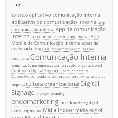
Tags
aplicativo comunicação interna
aplicativo
aplicativo de comunicação interna
app
App de comunicação
comunicação interna
interna
App
app endomarketing
app mobile
Mobile de Comunicação Interna
ações de
endomarketing
Case TV Corporativa
comunicação
Comunicação Interna
corporativa
comunicação organizacional
comunicação nas empresas
Conteúdo Digital Signage
Conteúdo para TV
conteúdo tv corporativa
Corporativa
coronavírus
cultura da
Digital
cultura organizacional
empresa
Signage
employer branding
endomarketing
HR Tech
marketing digital
Midia Indoor
midia out of
marketing indoor
Mural Digital