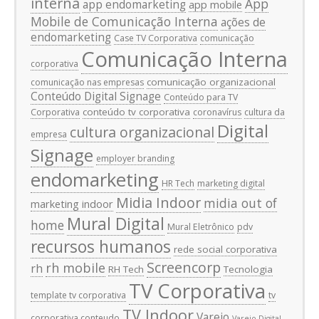
interna
App
app endomarketing
app mobile
Mobile de Comunicação Interna
ações de
endomarketing
Case TV Corporativa
comunicação
Comunicação Interna
corporativa
comunicação organizacional
comunicação nas empresas
Conteúdo Digital Signage
Conteúdo para TV
conteúdo tv corporativa
Corporativa
coronavírus
cultura da
Digital
cultura organizacional
empresa
Signage
employer branding
endomarketing
HR Tech
marketing digital
Midia Indoor
midia out of
marketing indoor
Mural Digital
home
Mural Eletrônico
pdv
recursos humanos
rede social corporativa
Screencorp
rh mobile
rh
RH Tech
Tecnologia
TV Corporativa
template tv corporativa
tv
TV Indoor
Varejo
corporativa conteudo
Varejo Digital