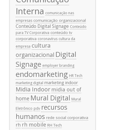
Interna
comunicação nas
comunicação organizacional
empresas
Conteúdo Digital Signage
Conteúdo
conteúdo tv
para TV Corporativa
corporativa
coronavírus
cultura da
cultura
empresa
Digital
organizacional
Signage
employer branding
endomarketing
HR Tech
marketing indoor
marketing digital
Midia Indoor
midia out of
Mural Digital
home
Mural
recursos
Eletrônico
pdv
humanos
rede social corporativa
rh mobile
rh
RH Tech