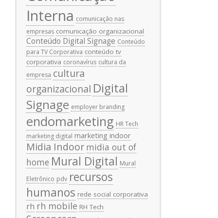
Interna
comunicação nas
comunicação organizacional
empresas
Conteúdo Digital Signage
Conteúdo
conteúdo tv
para TV Corporativa
corporativa
coronavírus
cultura da
cultura
empresa
Digital
organizacional
Signage
employer branding
endomarketing
HR Tech
marketing indoor
marketing digital
Midia Indoor
midia out of
Mural Digital
home
Mural
recursos
Eletrônico
pdv
humanos
rede social corporativa
rh mobile
rh
RH Tech