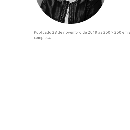
Publicado
28 de novembro de 2019
as
250 × 250
em
completa
.