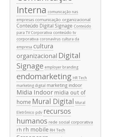
Interna
comunicação nas
comunicação organizacional
empresas
Conteúdo Digital Signage
Conteúdo
conteúdo tv
para TV Corporativa
corporativa
coronavírus
cultura da
cultura
empresa
Digital
organizacional
Signage
employer branding
endomarketing
HR Tech
marketing indoor
marketing digital
Midia Indoor
midia out of
Mural Digital
home
Mural
recursos
Eletrônico
pdv
humanos
rede social corporativa
rh mobile
rh
RH Tech